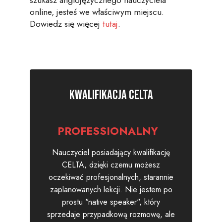
online, jesteś we właściwym miejscu.
Dowiedz się więcej
tutaj
.
Kwalifikacja CELTA
PROFESSIONALNY
Nauczyciel posiadający kwalifikację
CELTA, dzięki czemu możesz
oczekiwać profesjonalnych, starannie
zaplanowanych lekcji. Nie jestem po
prostu "native speaker", który
sprzedaje przypadkową rozmowę, ale