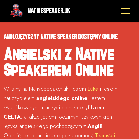
NativeSpeaker.UK
Anglojęzyczny native speaker dostępny online
Angielski z Native
Speakerem Online
Witamy na NativeSpeaker.uk. Jestem
Luke
i jestem
nauczycielem
angielskiego online
. Jestem
kwalifikowanym nauczycielem z certyfikatem
CELTA
, a także jestem rodzimym użytkownikiem
języka angielskiego pochodzącym z
Anglii
.
Oferuję lekcje angielskiego za pomocą
Teams'a i