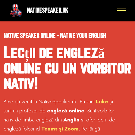
NativeSpeaker.UK
native speaker online - native your english
Lecții de engleză
online cu un vorbitor
nativ!
Bine ați venit la NativeSpeaker.uk. Eu sunt
Luke
și
sunt un profesor de
engleză online
. Sunt vorbitor
nativ de limba engleză din
Anglia
și ofer lecții de
engleză folosind
Teams și Zoom
. Pe lângă