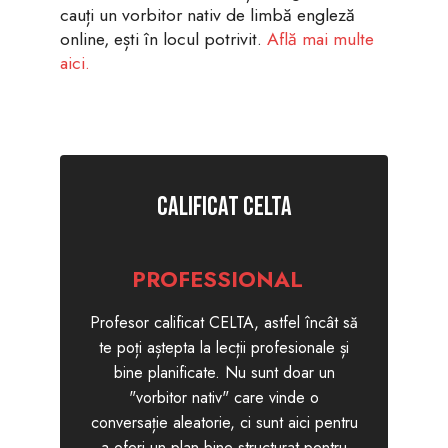
cauți un vorbitor nativ de limbă engleză
online, ești în locul potrivit.
Află mai multe
aici.
CALIFICAT CELTA
PROFESSIONAL
Profesor calificat CELTA, astfel încât să
te poți aștepta la lecții profesionale și
bine planificate. Nu sunt doar un
"vorbitor nativ" care vinde o
conversație aleatorie, ci sunt aici pentru
a oferi un plan bine structurat pentru