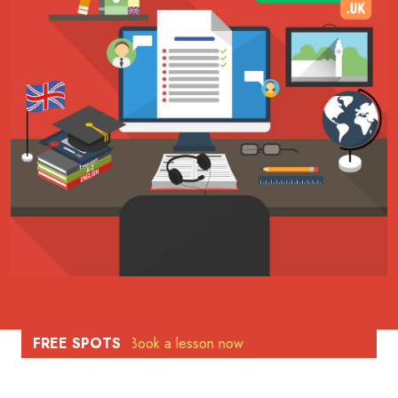
students.
FREE SPOTS
Book a lesson now