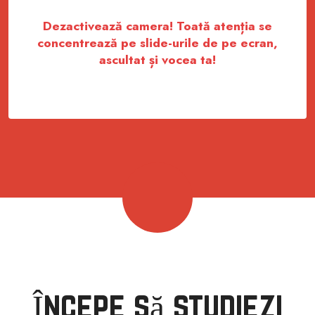
Dezactivează camera! Toată atenția se
concentrează pe slide-urile de pe ecran,
ascultat și vocea ta!
Începe să studiezi